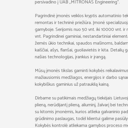
persivadino į UAB „MITRONAS Engineering“.
Pagrindinė įmonės veiklos kryptis automatinio tek
remontas ir techninė priežiūra. Įmonė specializuojas
gamyboje. Serijomis nuo 50 vnt. iki 10000 vnt. 
vnt. Pagrindinei gaminiai, nestandartiniai element
žemės ūkio technikai, spaudos mašinoms, baldams ir 
kaiščiai, ašys, flanšai, guoliavietės ir kita. Detal
našias technologijas, įrankius ir įrangą.
Mūsų įmonės tikslas gaminti kokybės reikalavimus
mažiausiomis medžiagos, energijos ir darbo sąnau
kokybiškus gaminius už patrauklią kainą.
Dirbame su patikimais medžiagų tiekėjais Lietuvoj
plieną, nerūdijantį plieną, aliuminį, žalvarį bei tec
su kitomis įmonėmis, kurios atlieka galvaninio p
grūdinimo paslaugas, todėl klientui galime pasiūlyt
Kokybės kontrolė atliekama gamybos proceso met