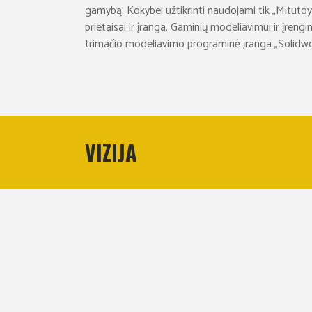
gamybą. Kokybei užtikrinti naudojami tik „Mitut
prietaisai ir įranga. Gaminių modeliavimui ir įre
trimačio modeliavimo programinė įranga „Solidwo
VIZIJA