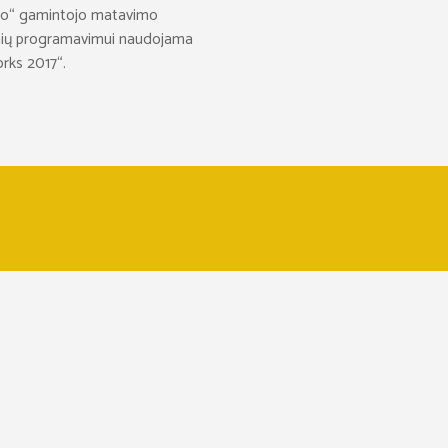
oyo“ gamintojo matavimo
nginių programavimui naudojama
rks 2017“.