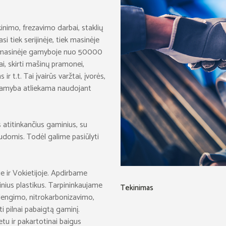
inimo, frezavimo darbai, staklių
i tiek serijinėje, tiek masinėje
ir masinėje gamyboje nuo 50000
ai, skirti mašinų pramonei,
t.t. Tai įvairūs varžtai, įvorės,
ių gamyba atliekama naudojant
 atitinkančius gaminius, su
domis. Todėl galime pasiūlyti
e ir Vokietijoje. Apdirbame
hninius plastikus. Tarpininkaujame
Tekinimas
adengimo, nitrokarbonizavimo,
i pilnai pabaigtą gaminį.
u ir pakartotinai baigus