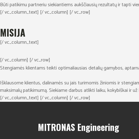
Būti patikimu partneriu siekiantiems aukščiausių rezultatų ir tapti vi
[/ vc_column_text] [/ vc_column] [/ vc_row]
MISIJA
[/ vc_column_text]
[/ vc_column] [/ vc_row]
Stengiamės klientams teikti optimaliausias detalių gamybos, aptarnau
Išklausome klientus, dalinamės su jais turimomis žiniomis ir stengiamė
maksimalų patikimumą. Siekiame darbus atlikti laiku, kokybiškai ir už 
[/ vc_column_text] [/ vc_column] [/ vc_row]
MITRONAS Engineering