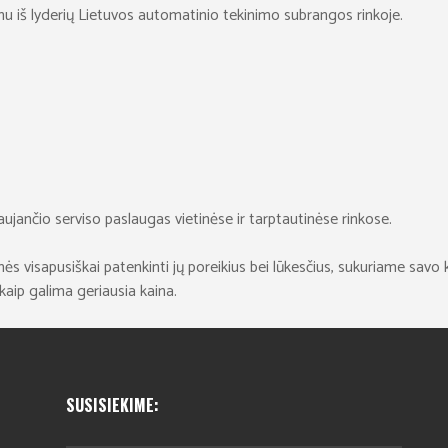
enu iš lyderių Lietuvos automatinio tekinimo subrangos rinkoje.
jančio serviso paslaugas vietinėse ir tarptautinėse rinkose.
s visapusiškai patenkinti jų poreikius bei lūkesčius, sukuriame savo k
kaip galima geriausia kaina.
SUSISIEKIME: