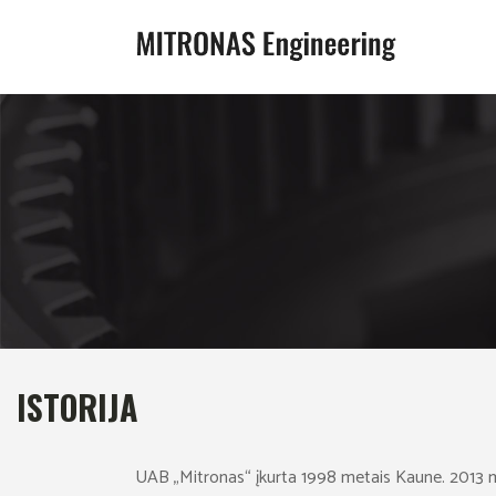
ISTORIJA
UAB „Mitronas“ įkurta 1998 metais Kaune. 2013 m.