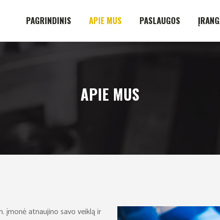
PAGRINDINIS
APIE MUS
PASLAUGOS
ĮRANG
APIE MUS
 įmonė atnaujino savo veiklą ir