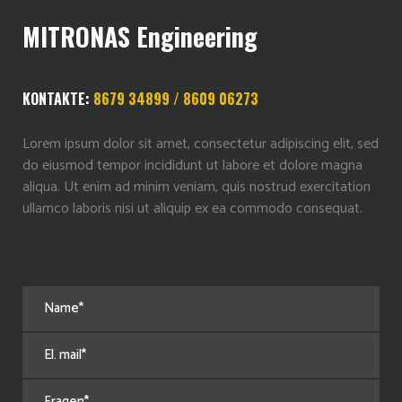
MITRONAS Engineering
KONTAKTE:
8679 34899 / 8609 06273
Lorem ipsum dolor sit amet, consectetur adipiscing elit, sed
do eiusmod tempor incididunt ut labore et dolore magna
aliqua. Ut enim ad minim veniam, quis nostrud exercitation
ullamco laboris nisi ut aliquip ex ea commodo consequat.